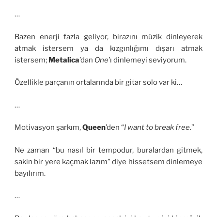
…
Bazen enerji fazla geliyor, birazını müzik dinleyerek
atmak istersem ya da kızgınlığımı dışarı atmak
istersem;
Metalica
’dan
One
’ı dinlemeyi seviyorum.
Özellikle parçanın ortalarında bir gitar solo var ki…
…
Motivasyon şarkım,
Queen
’den “
I want to break free.
”
Ne zaman “bu nasıl bir tempodur, buralardan gitmek,
sakin bir yere kaçmak lazım” diye hissetsem dinlemeye
bayılırım.
…