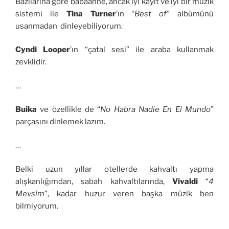
Bazılarına göre babaanne, ancak iyi kayıt ve iyi bir müzik
sistemi ile
Tina Turner
’ın “
Best of
” albümünü
usanmadan dinleyebiliyorum.
Cyndi Looper
’ın “çatal sesi” ile araba kullanmak
zevklidir.
…
Buika
ve özellikle de “
No Habra Nadie En El Mundo
”
parçasını dinlemek lazım.
…
Belki uzun yıllar otellerde kahvaltı yapma
alışkanlığımdan, sabah kahvaltılarında,
Vivaldi
“
4
Mevsim
”, kadar huzur veren başka müzik ben
bilmiyorum.