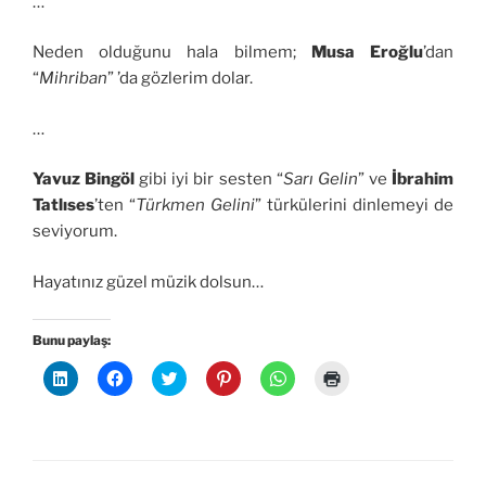
…
Neden olduğunu hala bilmem;
Musa Eroğlu
’dan
“
Mihriban
” ’da gözlerim dolar.
…
Yavuz Bingöl
gibi iyi bir sesten “
Sarı Gelin
” ve
İbrahim
Tatlıses
’ten “
Türkmen Gelini
” türkülerini dinlemeyi de
seviyorum.
Hayatınız güzel müzik dolsun…
Bunu paylaş:
L
F
T
P
W
Y
i
a
w
i
h
a
n
c
i
n
a
z
k
e
t
t
t
d
e
b
t
e
s
ı
d
o
e
r
A
r
l
o
r
e
p
m
n
k
ü
s
p
a