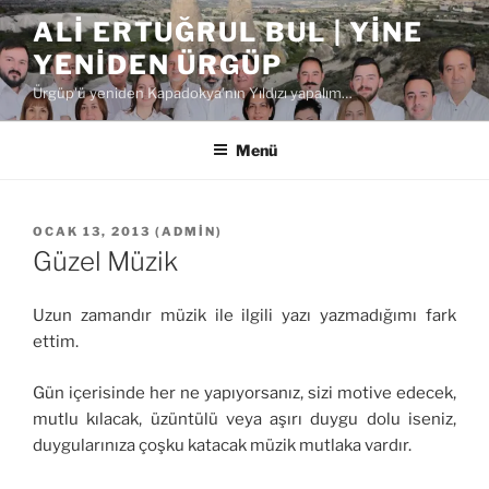
İçeriğe
ALI ERTUĞRUL BUL | YINE
geç
YENIDEN ÜRGÜP
Ürgüp'ü yeniden Kapadokya'nın Yıldızı yapalım…
Menü
YAYIM
OCAK 13, 2013
(
ADMIN
)
TARIHI
Güzel Müzik
Uzun zamandır müzik ile ilgili yazı yazmadığımı fark
ettim.
Gün içerisinde her ne yapıyorsanız, sizi motive edecek,
mutlu kılacak, üzüntülü veya aşırı duygu dolu iseniz,
duygularınıza çoşku katacak müzik mutlaka vardır.