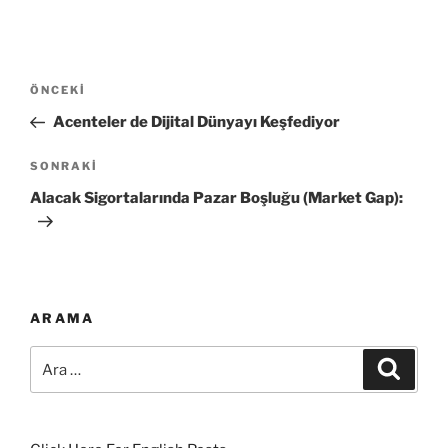
Yazı
Önceki
ÖNCEKI
gezinmesi
Yazı
Acenteler de Dijital Dünyayı Keşfediyor
Sonraki
SONRAKI
Yazı
Alacak Sigortalarında Pazar Boşluğu (Market Gap):
ARAMA
Ara:
Ara