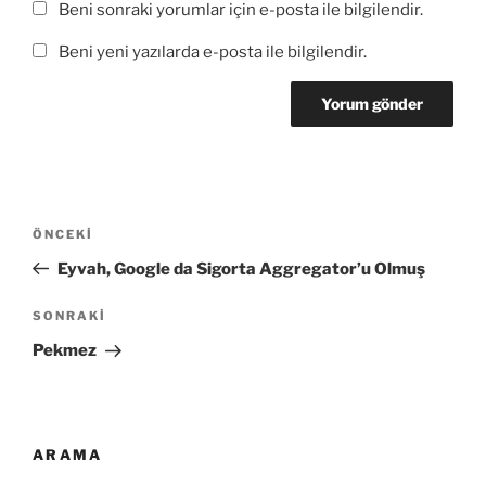
Beni sonraki yorumlar için e-posta ile bilgilendir.
Beni yeni yazılarda e-posta ile bilgilendir.
Yazı
Önceki
ÖNCEKI
gezinmesi
Yazı
Eyvah, Google da Sigorta Aggregator’u Olmuş
Sonraki
SONRAKI
Yazı
Pekmez
ARAMA