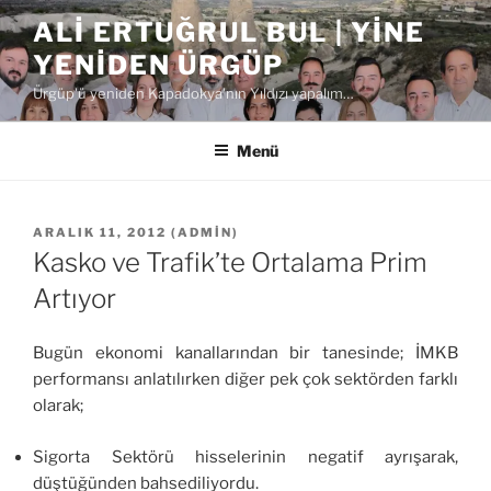
İçeriğe
ALI ERTUĞRUL BUL | YINE
geç
YENIDEN ÜRGÜP
Ürgüp'ü yeniden Kapadokya'nın Yıldızı yapalım…
Menü
YAYIM
ARALIK 11, 2012
(
ADMIN
)
TARIHI
Kasko ve Trafik’te Ortalama Prim
Artıyor
Bugün ekonomi kanallarından bir tanesinde; İMKB
performansı anlatılırken diğer pek çok sektörden farklı
olarak;
Sigorta Sektörü hisselerinin negatif ayrışarak,
düştüğünden bahsediliyordu.