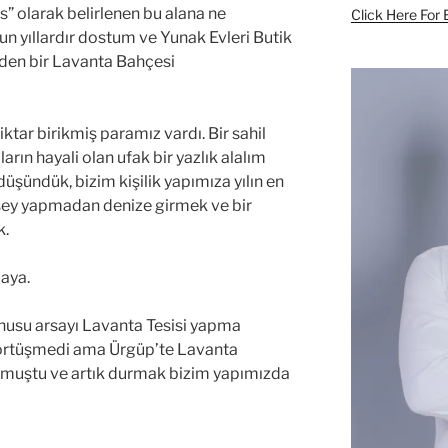
s” olarak belirlenen bu alana ne
Click Here For 
un yıllardır dostum ve Yunak Evleri Butik
eden bir Lavanta Bahçesi
iktar birikmiş paramız vardı. Bir sahil
rın hayali olan ufak bir yazlık alalım
üşündük, bizim kişilik yapımıza yılın en
ir şey yapmadan denize girmek ve bir
k.
maya.
onusu arsayı Lavanta Tesisi yapma
e örtüşmedi ama Ürgüp’te Lavanta
fi olmuştu ve artık durmak bizim yapımızda