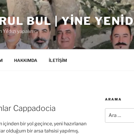
RUL BUL | YINE YENI
 Yıldızı yapalım…
M
HAKKIMDA
İLETİŞİM
ARAMA
nlar Cappadocia
Ara:
içinden bir yol geçince, yeni hazırlanan
r olduğum bir arsa tahsisi yapılmış.