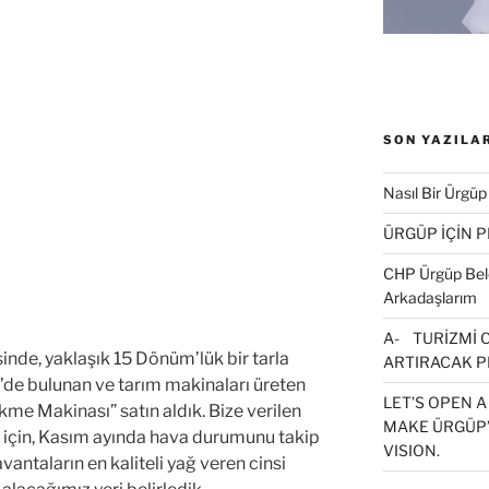
SON YAZILA
Nasıl Bir Ürgüp
ÜRGÜP İÇİN 
CHP Ürgüp Bele
Arkadaşlarım
A- TURİZMİ 
nde, yaklaşık 15 Dönüm’lük bir tarla
ARTIRACAK P
e’de bulunan ve tarım makinaları üreten
LET’S OPEN A
me Makinası” satın aldık. Bize verilen
MAKE ÜRGÜP’
 için, Kasım ayında hava durumunu takip
VISION.
antaların en kaliteli yağ veren cinsi