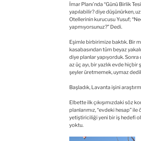
İmar Planı’nda “Günü Birlik Tesi
yapılabilir? diye düşünürken, uz
Otellerinin kurucusu Yusuf; “N
yapmıyorsunuz?” Dedi.
Eşimle birbirimize baktık. Bir m
kasabasından tüm beyaz yakalıla
diye planlar yapıyorduk. Sonra d
az üç ayı, bir yazlık evde hiçb
şeyler üretmemek, uymaz dedi
Başladık, Lavanta işini araştır
Elbette ilk çıkışımızdaki söz k
planlarımız, “evdeki hesap” il
yetiştiriciliği yeni bir iş hede
yoktu.