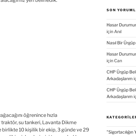
n alacağımız yeri belirledik.
SON YORUM
Hasar Durumund
için
Anıl
Nasıl Bir Ürgüp
Hasar Durumund
için
Can
CHP Ürgüp Bele
Arkadaşlarım
i
CHP Ürgüp Bele
Arkadaşlarım
i
ağacağını öğrenince hızla
KATEGORILE
traktör, su tankeri, Lavanta Dikme
le birlikte 10 kişilik bir ekip, 3 günde ve 29
"Sigortacılığın 