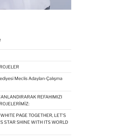
R
PROJELER
diyesi Meclis Adayları-Çalışma
CANLANDIRARAK REFAHIMIZI
ROJELERİMİZ:
 WHITE PAGE TOGETHER, LET’S
S STAR SHINE WITH ITS WORLD