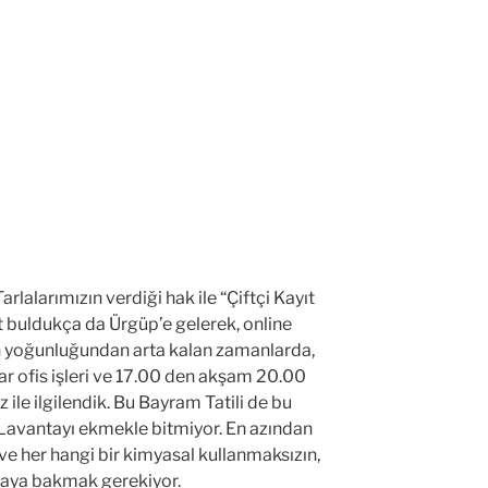
alarımızın verdiği hak ile “Çiftçi Kayıt
at buldukça da Ürgüp’e gelerek, online
n yoğunluğundan arta kalan zamanlarda,
r ofis işleri ve 17.00 den akşam 20.00
 ile ilgilendik. Bu Bayram Tatili de bu
Lavantayı ekmekle bitmiyor. En azından
 ve her hangi bir kimyasal kullanmaksızın,
rlaya bakmak gerekiyor.