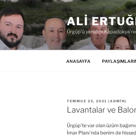
İçeriğe
geç
ALI ERTUĞ
Ürgüp'ü yeniden Kapadokya'nın
ANASAYFA
PAYLAŞIMLARI
YAYIM
TEMMUZ 23, 2021
(
ADMIN
)
TARIHI
Lavantalar ve Balo
Ürgüp’te var olan üzüm bağımın 
İmar Planı’nda benim de hisseda