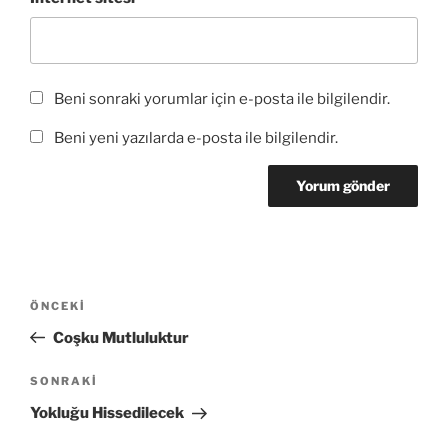
Beni sonraki yorumlar için e-posta ile bilgilendir.
Beni yeni yazılarda e-posta ile bilgilendir.
Yazı
Önceki
ÖNCEKI
gezinmesi
Yazı
Coşku Mutluluktur
Sonraki
SONRAKI
Yazı
Yokluğu Hissedilecek