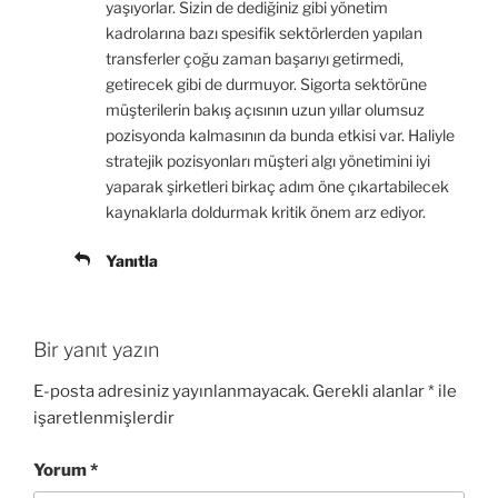
d
ı
a
l
ı
yaşıyorlar. Sizin de dediğiniz gibi yönetim
e
r
ç
ı
r
a
)
ı
r
)
kadrolarına bazı spesifik sektörlerden yapılan
ç
l
)
transferler çoğu zaman başarıyı getirmedi,
ı
ı
l
r
getirecek gibi de durmuyor. Sigorta sektörüne
ı
)
r
müşterilerin bakış açısının uzun yıllar olumsuz
)
pozisyonda kalmasının da bunda etkisi var. Haliyle
stratejik pozisyonları müşteri algı yönetimini iyi
yaparak şirketleri birkaç adım öne çıkartabilecek
kaynaklarla doldurmak kritik önem arz ediyor.
Yanıtla
Bir yanıt yazın
E-posta adresiniz yayınlanmayacak.
Gerekli alanlar
*
ile
işaretlenmişlerdir
Yorum
*