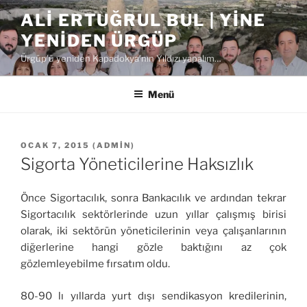
İçeriğe
ALI ERTUĞRUL BUL | YINE
geç
YENIDEN ÜRGÜP
Ürgüp'ü yeniden Kapadokya'nın Yıldızı yapalım…
Menü
YAYIM
OCAK 7, 2015
(
ADMIN
)
TARIHI
Sigorta Yöneticilerine Haksızlık
Önce Sigortacılık, sonra Bankacılık ve ardından tekrar
Sigortacılık sektörlerinde uzun yıllar çalışmış birisi
olarak, iki sektörün yöneticilerinin veya çalışanlarının
diğerlerine hangi gözle baktığını az çok
gözlemleyebilme fırsatım oldu.
80-90 lı yıllarda yurt dışı sendikasyon kredilerinin,