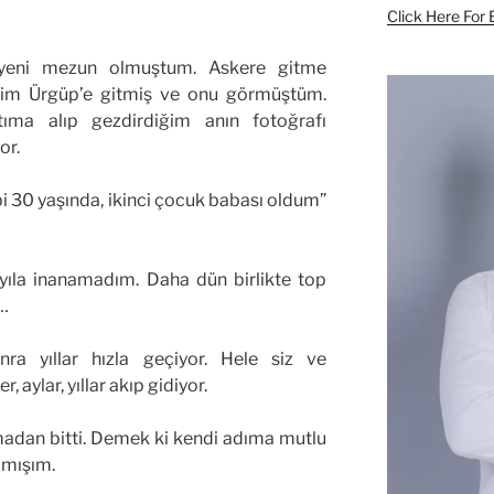
Click Here For 
n yeni mezun olmuştum. Askere gitme
im Ürgüp’e gitmiş ve onu görmüştüm.
tıma alıp gezdirdiğim anın fotoğrafı
or.
 30 yaşında, ikinci çocuk babası oldum”
ıla inanamadım. Daha dün birlikte top
r…
ra yıllar hızla geçiyor. Hele siz ve
r, aylar, yıllar akıp gidiyor.
madan bitti. Demek ki kendi adıma mutlu
lamışım.