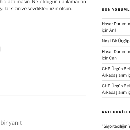
 hiç azalmasın. Ne olduğunu anlamadan
ıllar sizin ve sevdiklerinizin olsun.
SON YORUM
Hasar Durumund
için
Anıl
Nasıl Bir Ürgüp
Y
Hasar Durumund
a
z
için
Can
d
r
CHP Ürgüp Bele
m
a
Arkadaşlarım
i
k
ç
CHP Ürgüp Bele
Arkadaşlarım
i
n
t
k
a
KATEGORILE
y
bir yanıt
n
"Sigortacılığın 
(