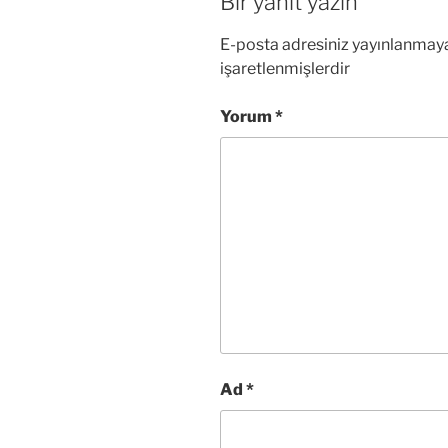
Bir yanıt yazın
r
)
E-posta adresiniz yayınlanmay
işaretlenmişlerdir
Yorum
*
Ad
*