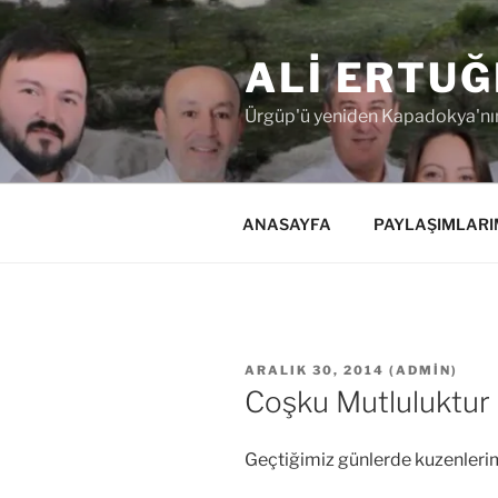
İçeriğe
geç
ALI ERTUĞ
Ürgüp'ü yeniden Kapadokya'nın
ANASAYFA
PAYLAŞIMLARI
YAYIM
ARALIK 30, 2014
(
ADMIN
)
TARIHI
Coşku Mutluluktur
Geçtiğimiz günlerde kuzenlerim