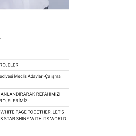
R
PROJELER
diyesi Meclis Adayları-Çalışma
CANLANDIRARAK REFAHIMIZI
ROJELERİMİZ:
 WHITE PAGE TOGETHER, LET’S
S STAR SHINE WITH ITS WORLD