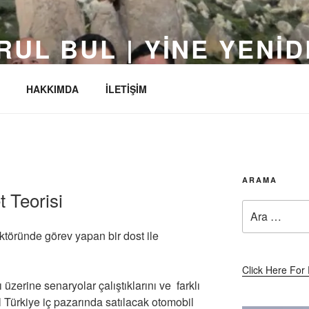
RUL BUL | YINE YENI
 Yıldızı yapalım…
HAKKIMDA
İLETİŞİM
ARAMA
t Teorisi
Ara:
ktöründe görev yapan bir dost ile
Click Here For 
ı üzerine senaryolar çalıştıklarını ve farklı
l Türkiye iç pazarında satılacak otomobil