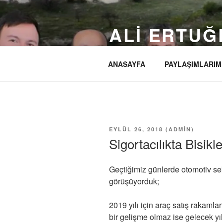
İçeriğe
geç
ALI ERTUĞ
Ürgüp'ü yeniden Kapadokya'nın
ANASAYFA
PAYLAŞIMLARIM
YAYIM
EYLÜL 26, 2018
(
ADMIN
)
TARIHI
Sigortacılıkta Bisikle
Geçtiğimiz günlerde otomotiv se
görüşüyorduk;
2019 yılı için araç satış rakamlar
bir gelişme olmaz ise gelecek yı