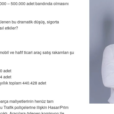
00.000 – 500.000 adet bandında olmasını
lenen bu dramatik düşüş, sigorta
ıl etkiler?
bil ve hafif ticari araç satış rakamları şu
0 adet
4 adet
ıllık toplam 440.428 adet
arça maliyetlerinin henüz tam
Trafik poliçelerine ilişkin Hasar/Prim
 çıktı. Aracılara ödenen komisyon ile