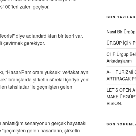
 %100’leri zaten geçiyor.
SON YAZILAR
Nasıl Bir Ürgüp
Teorisi” diye adlandırdıkları bir teori var.
li çevirmek gerekiyor.
ÜRGÜP İÇİN 
CHP Ürgüp Bele
Arkadaşlarım
ki, “Hasar/Prim oranı yüksek” ve/fakat aynı
A- TURİZMİ 
ARTIRACAK P
ek” branşlarda şirketin sürekli içeriye yeni
len tahsilatlar ile geçmişten gelen
LET’S OPEN A
MAKE ÜRGÜP’
VISION.
n anlattığım senaryonun gerçek hayattaki
SON YORUML
ve “geçmişten gelen hasarların, şirketin