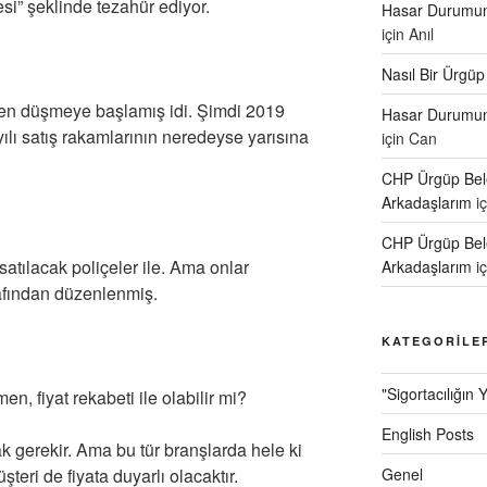
si” şeklinde tezahür ediyor.
Hasar Durumund
için
Anıl
Nasıl Bir Ürgüp
ten düşmeye başlamış idi. Şimdi 2019
Hasar Durumund
yılı satış rakamlarının neredeyse yarısına
için
Can
CHP Ürgüp Bele
Arkadaşlarım
i
CHP Ürgüp Bele
satılacak poliçeler ile. Ama onlar
Arkadaşlarım
i
rafından düzenlenmiş.
KATEGORILE
"Sigortacılığın 
n, fiyat rekabeti ile olabilir mi?
English Posts
k gerekir. Ama bu tür branşlarda hele ki
eri de fiyata duyarlı olacaktır.
Genel