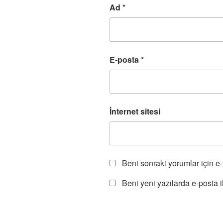
d
ı
a
l
ı
Ad
*
e
r
ç
ı
r
a
)
ı
r
)
ç
l
)
ı
ı
l
r
ı
)
r
)
E-posta
*
İnternet sitesi
Beni sonraki yorumlar için e-p
Beni yeni yazılarda e-posta il