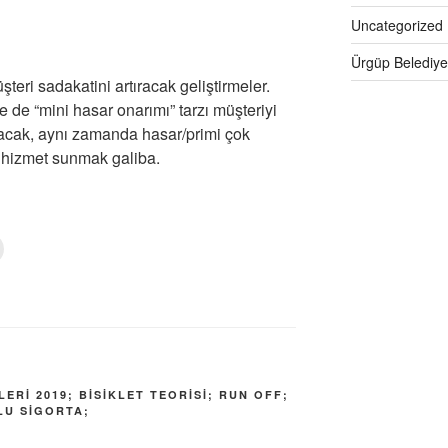
Uncategorized
Ürgüp Belediye
şteri sadakatini artıracak geliştirmeler.
e de “mini hasar onarımı” tarzı müşteriyi
atacak, aynı zamanda hasar/primi çok
 hizmet sunmak galiba.
Y
a
z
d
r
m
a
k
ç
ERI 2019; BISIKLET TEORISI; RUN OFF;
n
LU SIGORTA;
t
k