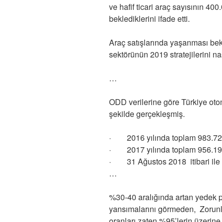
ve hafif ticari araç sayısının 4
beklediklerini ifade etti.
Araç satışlarında yaşanması bek
sektörünün 2019 stratejilerini nas
…
ODD verilerine göre Türkiye otomo
şekilde gerçekleşmiş.
· 2016 yılında toplam 983.72
· 2017 yılında toplam 956.19
· 31 Ağustos 2018 itibari ile y
…
%30-40 aralığında artan yedek p
yansımalarını görmeden, Zorunlu 
oranları zaten %95’lerin üzerine