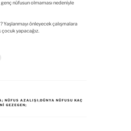
n genç nüfusun olmaması nedeniyle
z? Yaşlanmayı önleyecek çalışmalara
k çocuk yapacağız.
Y
a
z
d
r
m
a
k
ç
A; NÜFUS AZALIŞI;DÜNYA NÜFUSU KAÇ
n
ENI GEZEGEN;
t
k
a
y