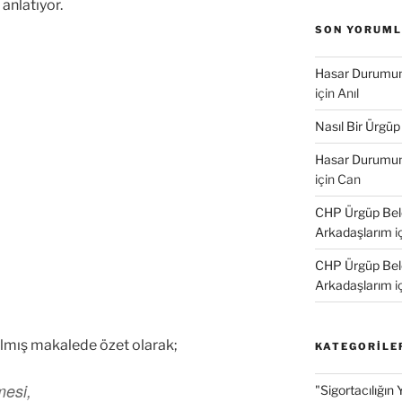
anlatıyor.
SON YORUM
Hasar Durumund
için
Anıl
Nasıl Bir Ürgüp
Hasar Durumund
için
Can
CHP Ürgüp Bele
Arkadaşlarım
i
CHP Ürgüp Bele
Arkadaşlarım
i
zılmış makalede özet olarak;
KATEGORILE
mesi,
"Sigortacılığın 