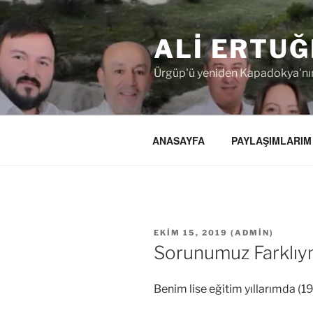
İçeriğe
geç
ALI ERTUĞ
Ürgüp'ü yeniden Kapadokya'nın
ANASAYFA
PAYLAŞIMLARIM
YAYIM
EKIM 15, 2019
(
ADMIN
)
TARIHI
Sorunumuz Farklıy
Benim lise eğitim yıllarımda (1