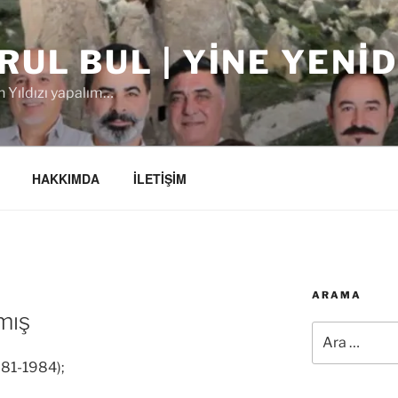
RUL BUL | YINE YENI
 Yıldızı yapalım…
HAKKIMDA
İLETİŞİM
ARAMA
mış
Ara:
981-1984);