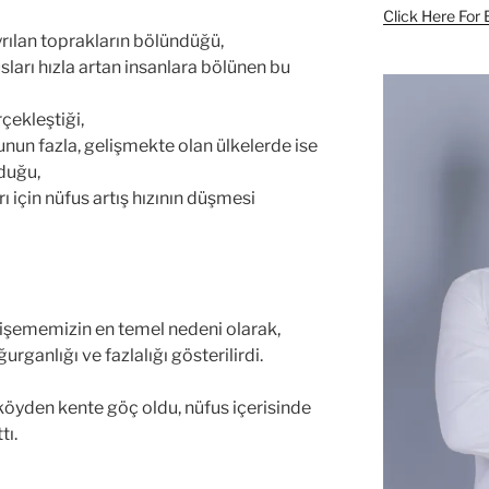
Click Here For 
yrılan toprakların bölündüğü,
ları hızla artan insanlara bölünen bu
çekleştiği,
unun fazla, gelişmekte olan ülkelerde ise
lduğu,
 için nüfus artış hızının düşmesi
lişememizin en temel nedeni olarak,
rganlığı ve fazlalığı gösterilirdi.
öyden kente göç oldu, nüfus içerisinde
tı.