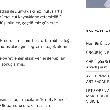
kisi ile Dünya’daki hızlı nüfus artışı
 “mevcut kaynakların yetersizliği”
ı düşünürken, geçtiğimiz günlerde
SON YAZILA
ki sorunumuzun; “hızla artan nüfus değil,
Nasıl Bir Ürgüp
 nüfus olacağını” öğrenince, şok oldum.
ÜRGÜP İÇİN 
 öğretilenler, eksik veriler ile yapılan
CHP Ürgüp Bele
ış sonuçlarmış.
Arkadaşlarım
A- TURİZMİ 
ARTIRACAK P
LET’S OPEN A
MAKE ÜRGÜP’
 isimli araştırmacıların “Empty Planet”
VISION.
, Global nüfusun azalmasının