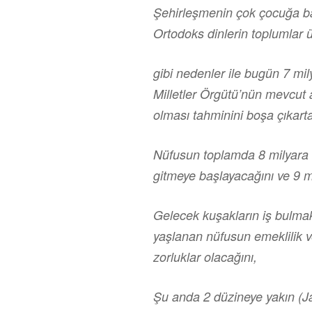
Şehirleşmenin çok çocuğa ba
Ortodoks dinlerin toplumlar ü
gibi nedenler ile bugün 7 mi
Milletler Örgütü’nün mevcut ar
olması tahminini boşa çıkarta
Nüfusun toplamda 8 milyara u
gitmeye başlayacağını ve 9 m
Gelecek kuşakların iş bulma
yaşlanan nüfusun emeklilik v
zorluklar olacağını,
Şu anda 2 düzineye yakın (Ja