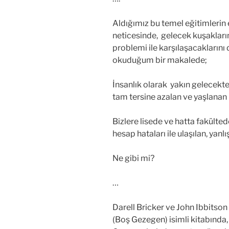
Aldığımız bu temel eğitimlerin et
neticesinde, gelecek kuşakların
problemi ile karşılaşacakların
okuduğum bir makalede;
İnsanlık olarak yakın gelecekte
tam tersine azalan ve yaşlanan
Bizlere lisede ve hatta fakültede
hesap hataları ile ulaşılan, yanl
Ne gibi mi?
…
Darell Bricker ve John Ibbitson
(Boş Gezegen) isimli kitabında