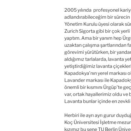
2005 yılında profesyonel kariy
adlandırabileceğim bir sürecin
Yönetim Kurulu üyesi olarak 
Zurich Sigorta gibi bir çok yer
yaptım. Ama bir yanım hep Ür
uzaktan çalışma şartlarından f
görevimi yürütürken, bir yandan
aldığımız tarlalarda, lavanta ye
yetiştirdiğimiz lavanta çiçekler
Kapadokya’nın yerel markası o
Lavander markası ile Kapadokya
önemli bir kısmını Ürgüp’te geç
var, ortak hayallerimiz oldu ve b
Lavanta bunlar içinde en zevkli 
Herbiri ile ayrı ayrı gurur du
Koç Üniversitesi İşletme mezun
kızımız bu sene TU Berlin Üniv