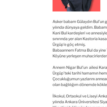
Asker babam Gülaydın Bul’un g
yılında dünyaya geldim. Babam
Kani Bul kardeşleri ve annesiy
sınırında yer alan Kastoria ka
Ürgüp’e göç etmiş.
Babaannem Fatma Bul da yine Y
Köyüne yerleşen muhacirlerden
Annem Nigar Bul’un ailesi Kara
Ürgüp’teki tarihi hamamın hem
Çocukluğumun yazlarını annea
olan bağlılığım dönemde kökleş
İlkokul, Ortaokul ve Liseyi A
yılında Ankara Üniversitesi Siy