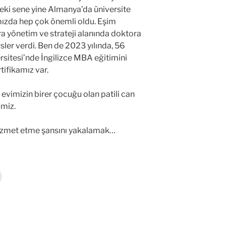
ki sene yine Almanya’da üniversite
ızda hep çok önemli oldu. Eşim
ra yönetim ve strateji alanında doktora
rsler verdi. Ben de 2023 yılında, 56
rsitesi’nde İngilizce MBA eğitimini
tifikamız var.
evimizin birer çocuğu olan patili can
imiz.
hizmet etme şansını yakalamak…
Y
a
z
d
r
m
a