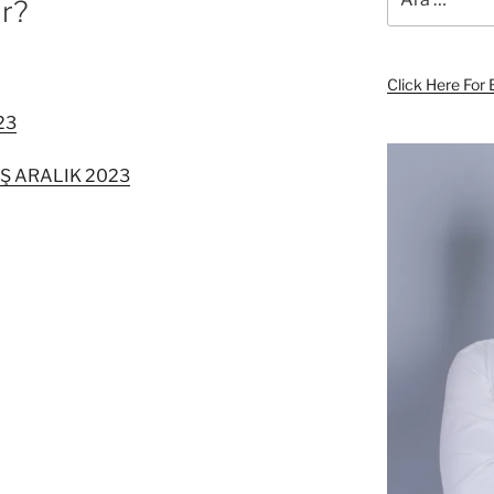
ir?
Click Here For 
23
Ş ARALIK 2023