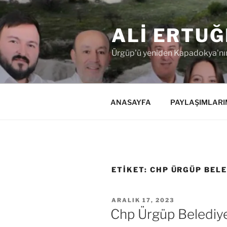
İçeriğe
geç
ALI ERTUĞ
Ürgüp'ü yeniden Kapadokya'nın
ANASAYFA
PAYLAŞIMLARI
ETIKET:
CHP ÜRGÜP BELE
YAYIM
ARALIK 17, 2023
TARIHI
Chp Ürgüp Belediye