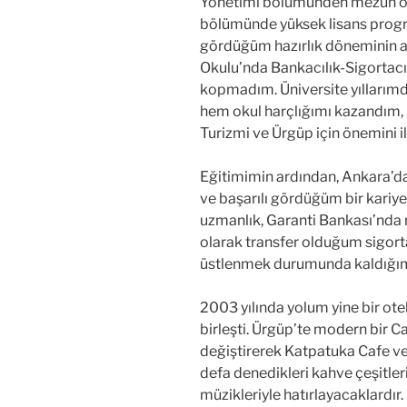
Yönetimi bölümünden mezun o
bölümünde yüksek lisans progr
gördüğüm hazırlık döneminin a
Okulu’nda Bankacılık-Sigortacı
kopmadım. Üniversite yıllarımda 
hem okul harçlığımı kazandım, 
Turizmi ve Ürgüp için önemini il
Eğitimimin ardından, Ankara’d
ve başarılı gördüğüm bir kariye
uzmanlık, Garanti Bankası’nda m
olarak transfer olduğum sigorta
üstlenmek durumunda kaldığım
2003 yılında yolum yine bir ote
birleşti. Ürgüp’te modern bir C
değiştirerek Katpatuka Cafe ve 
defa denedikleri kahve çeşitle
müzikleriyle hatırlayacaklardır.