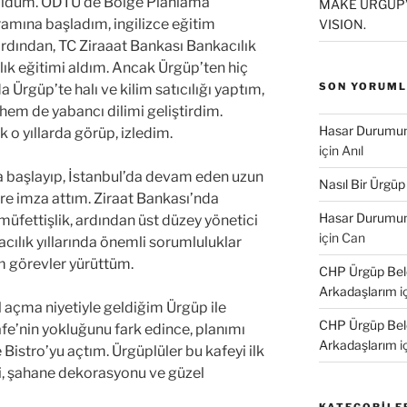
ldum. ODTÜ’de Bölge Planlama
MAKE ÜRGÜP’
amına başladım, ingilizce eğitim
VISION.
rdından, TC Ziraaat Bankası Bankacılık
lık eğitimi aldım. Ancak Ürgüp’ten hiç
SON YORUM
Ürgüp’te halı ve kilim satıcılığı yaptım,
hem de yabancı dilimi geliştirdim.
Hasar Durumund
k o yıllarda görüp, izledim.
için
Anıl
a başlayıp, İstanbul’da devam eden uzun
Nasıl Bir Ürgüp
re imza attım. Ziraat Bankası’nda
Hasar Durumund
üfettişlik, ardından üst düzey yönetici
için
Can
cılık yıllarında önemli sorumluluklar
 görevler yürüttüm.
CHP Ürgüp Bele
Arkadaşlarım
i
l açma niyetiyle geldiğim Ürgüp ile
CHP Ürgüp Bele
afe’nin yokluğunu fark edince, planımı
Arkadaşlarım
i
Bistro’yu açtım. Ürgüplüler bu kafeyi ilk
ri, şahane dekorasyonu ve güzel
KATEGORILE