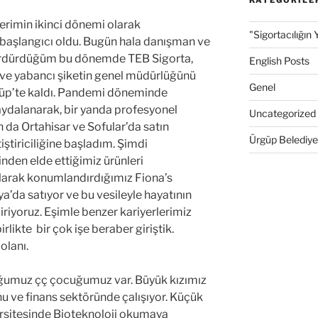
erimin ikinci dönemi olarak
"Sigortacılığın 
 başlangıcı oldu. Bugün hala danışman ve
sürdürdüğüm bu dönemde TEB Sigorta,
English Posts
li ve yabancı şiketin genel müdürlüğünü
Genel
güp’te kaldı. Pandemi döneminde
aydalanarak, bir yanda profesyonel
Uncategorized
 da Ortahisar ve Sofular’da satın
Ürgüp Belediye
tiştiriciliğine başladım. Şimdi
inden elde ettiğimiz ürünleri
larak konumlandırdığımız Fiona’s
’da satıyor ve bu vesileyle hayatının
iriyoruz. Eşimle benzer kariyerlerimiz
irlikte bir çok işe beraber giriştik.
olanı.
yduğumuz çç çocuğumuz var. Büyük kızımız
u ve finans sektöründe çalışıyor. Küçük
ersitesinde Bioteknoloji okumaya