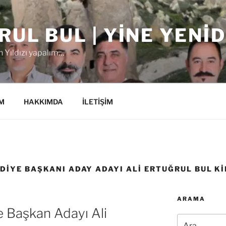
RUL BUL | YINE YENI
 Yıldızı yapalım…
M
HAKKIMDA
İLETİŞİM
DIYE BAŞKANI ADAY ADAYI ALI ERTUĞRUL BUL K
ARAMA
 Başkan Adayı Ali
Ara: