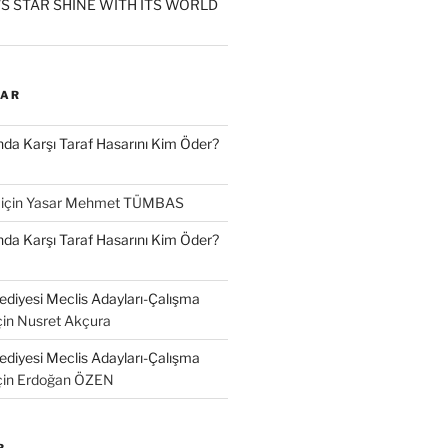
S STAR SHINE WITH ITS WORLD
LAR
a Karşı Taraf Hasarını Kim Öder?
için
Yasar Mehmet TÜMBAS
a Karşı Taraf Hasarını Kim Öder?
diyesi Meclis Adayları-Çalışma
çin
Nusret Akçura
diyesi Meclis Adayları-Çalışma
çin
Erdoğan ÖZEN
R