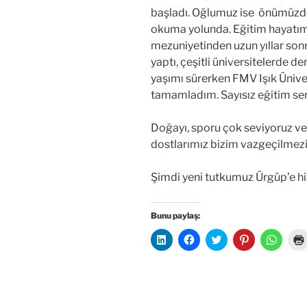
başladı. Oğlumuz ise önümüzde
okuma yolunda. Eğitim hayatım
mezuniyetinden uzun yıllar son
yaptı, çeşitli üniversitelerde de
yaşımı sürerken FMV Işık Ünive
tamamladım. Sayısız eğitim ser
Doğayı, sporu çok seviyoruz ve 
dostlarımız bizim vazgeçilmez
Şimdi yeni tutkumuz Ürgüp’e 
Bunu paylaş:
L
F
T
P
W
i
a
w
i
h
n
c
i
n
a
k
e
t
t
t
e
b
t
e
s
ı
d
o
e
r
A
l
o
r
e
p
n
k
ü
s
p