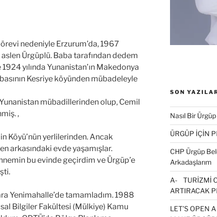
örevi nedeniyle Erzurum’da, 1967
 aslen Ürgüplü. Baba tarafından dedem
le 1924 yılında Yunanistan’ın Makedonya
sabasının Kesriye köyünden mübadeleyle
SON YAZILA
unanistan mübadillerinden olup, Cemil
miş. ,
Nasıl Bir Ürgüp
ÜRGÜP İÇİN 
in Köyü’nün yerlilerinden. Ancak
en arkasındaki evde yaşamışlar.
CHP Ürgüp Bele
nnemin bu evinde geçirdim ve Ürgüp’e
Arkadaşlarım
ti.
A- TURİZMİ 
ARTIRACAK P
nkara Yenimahalle’de tamamladım. 1988
asal Bilgiler Fakültesi (Mülkiye) Kamu
LET’S OPEN A