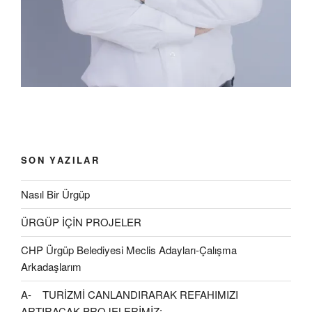
e
r
ç
ı
r
a
)
ı
r
)
ç
l
)
ı
ı
l
r
ı
)
r
)
SON YAZILAR
Nasıl Bir Ürgüp
ÜRGÜP İÇİN PROJELER
CHP Ürgüp Belediyesi Meclis Adayları-Çalışma
Arkadaşlarım
A- TURİZMİ CANLANDIRARAK REFAHIMIZI
ARTIRACAK PROJELERİMİZ: