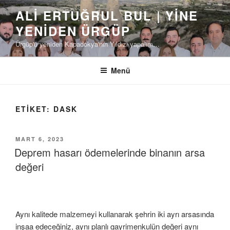
İçeriğe
ALI ERTUĞRUL BUL | YINE
geç
YENIDEN ÜRGÜP
Ürgüp'ü yeniden Kapadokya'nın Yıldızı yapalım…
Menü
ETIKET:
DASK
YAYIM
MART 6, 2023
TARIHI
Deprem hasarı ödemelerinde binanın arsa
değeri
Aynı kalitede malzemeyi kullanarak şehrin iki ayrı arsasında
inşaa edeceğiniz, aynı planlı gayrimenkulün değeri aynı