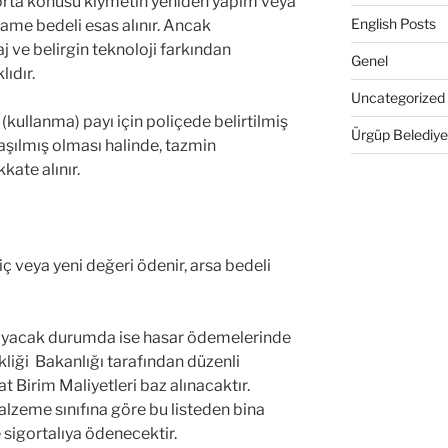
igorta konusu kıymetin yeniden yapım veya
English Posts
ame bedeli esas alınır. Ancak
aj ve belirgin teknoloji farkından
Genel
lıdır.
Uncategorized
kullanma) payı için poliçede belirtilmiş
Ürgüp Belediye
aşılmış olması halinde, tazmin
kate alınır.
ç veya yeni değeri ödenir, arsa bedeli
mayacak durumda ise hasar ödemelerinde
kliği Bakanlığı tarafından düzenli
aat Birim Maliyetleri baz alınacaktır.
alzeme sınıfına göre bu listeden bina
 sigortalıya ödenecektir.