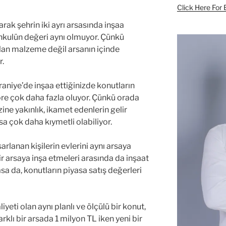
Click Here For 
rak şehrin iki ayrı arsasında inşaa
enkulün değeri aynı olmuyor. Çünkü
ılan malzeme değil arsanın içinde
r.
raniye’de inşaa ettiğinizde konutların
öre çok daha fazla oluyor. Çünkü orada
zine yakınlık, ikamet edenlerin gelir
rsa çok daha kıymetli olabiliyor.
lanan kişilerin evlerini aynı arsaya
bir arsaya inşa etmeleri arasında da inşaat
sa da, konutların piyasa satış değerleri
iyeti olan aynı planlı ve ölçülü bir konut,
klı bir arsada 1 milyon TL iken yeni bir