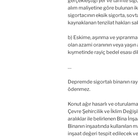
gerçekleştiği yer ve tarihte s
alım maliyetine göre bulunan ik
sigortacının eksik sigorta, sovt
kaynaklanan tenzilat hakları sak
b) Eskime, aşınma ve yıpranma (
olan azami oranının veya yaşın 
kıymetinde rayiç bedel esası dik
…
Depremde sigortalı binanın rayi
ödenmez.
Konut ağır hasarlı ve oturula
Çevre Şehircilik ve İklim Değişi
aralıklar ile belirlenen Bina İnş
Binanın inşaatında kullanılan m
inşaat değeri tespit edilecek ve