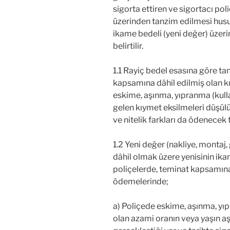
sigorta ettiren ve sigortacı pol
üzerinden tanzim edilmesi husu
ikame bedeli (yeni değer) üzer
belirtilir.
1.1 Rayiç bedel esasına göre ta
kapsamına dâhil edilmiş olan 
eskime, aşınma, yıpranma (kull
gelen kıymet eksilmeleri düşülü
ve nitelik farkları da ödenecek t
1.2 Yeni değer (nakliye, montaj,
dâhil olmak üzere yenisinin ika
poliçelerde, teminat kapsamına
ödemelerinde;
a) Poliçede eskime, aşınma, yıp
olan azami oranın veya yaşın a