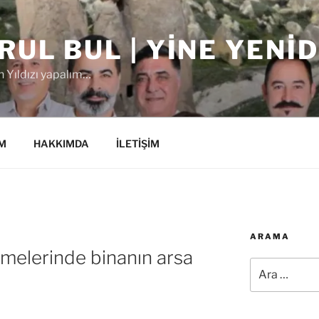
RUL BUL | YINE YENI
 Yıldızı yapalım…
M
HAKKIMDA
İLETİŞİM
ARAMA
melerinde binanın arsa
Ara: