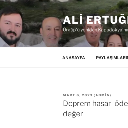
İçeriğe
geç
ALI ERTUĞ
Ürgüp'ü yeniden Kapadokya'nın
ANASAYFA
PAYLAŞIMLARI
YAYIM
MART 6, 2023
(
ADMIN
)
TARIHI
Deprem hasarı öde
değeri