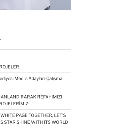
R
PROJELER
diyesi Meclis Adayları-Çalışma
CANLANDIRARAK REFAHIMIZI
ROJELERİMİZ:
 WHITE PAGE TOGETHER, LET’S
S STAR SHINE WITH ITS WORLD