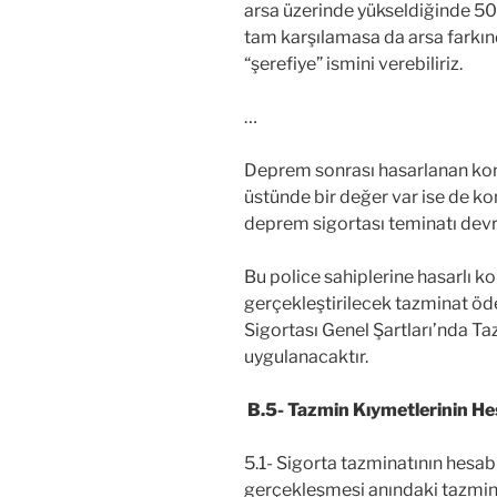
arsa üzerinde yükseldiğinde 500 
tam karşılamasa da arsa farkı
“şerefiye” ismini verebiliriz.
…
Deprem sonrası hasarlanan konu
üstünde bir değer var ise de kon
deprem sigortası teminatı devr
Bu police sahiplerine hasarlı kon
gerçekleştirilecek tazminat ö
Sigortası Genel Şartları’nda T
uygulanacaktır.
B.5- Tazmin Kıymetlerinin He
5.1- Sigorta tazminatının hesabı
gerçekleşmesi anındaki tazmin 