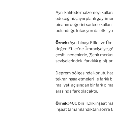
Aynı kalitede malzemeyi kullana
edeceğiniz, aynı planlı gayrim
binanın değerini sadece kullan
bulunduğu lokasyon da etkiliyo
Örnek:
Aynı binayı Etiler ve Üm
değeri Etiler’de Ümraniye’ye g
çeşitli nedenlerle, (Şehir merke
seviyelerindeki farklılık gibi) a
Deprem bölgesinde konutu hasar
tekrar inşaa etmeleri ile farklı 
maliyeti açısından bir fark olma
arasında fark olacaktır.
Örnek:
400 bin TL’lık inşaat mal
inşaat tamamlandıktan sonra far