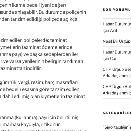
içenin ikame bedeli (yeni değer)
SON YORUM
sunda anlaşabilir. Bu durumda poliçenin
inden tanzim edildiği poliçede açıkça
Hasar Durumund
için
Anıl
nzim edilen poliçelerde; teminat
Nasıl Bir Ürgüp
kıymetlerin tazminat ödemelerinde
Hasar Durumund
anma payı) ve başka sebeplerden ileri
için
Can
r ve varsa yenilerinin belirgin randıman
azminattan indirilir.
CHP Ürgüp Bele
Arkadaşlarım
i
 gümrük, vergi, resim, harç masrafları
CHP Ürgüp Bele
me bedeli) esasına göre tanzim edilen
Arkadaşlarım
i
 dahil edilmiş olan kıymetlerin tazminat
KATEGORILE
ranma (kullanma) payı için belirtilmiş
şılmaması kaydıyla, rizikonun
"Sigortacılığın 