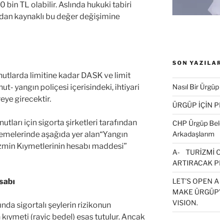
bin TL olabilir. Aslında hukuki tabiri
ndan kaynaklı bu değer değişimine
SON YAZILA
tlarda limitine kadar DASK ve limit
ut- yangın poliçesi içerisindeki, ihtiyari
Nasıl Bir Ürgüp
eye girecektir.
ÜRGÜP İÇİN 
utları için sigorta şirketleri tarafından
CHP Ürgüp Bele
demelerinde aşağıda yer alan“Yangın
Arkadaşlarım
azmin Kıymetlerinin hesabı maddesi”
A- TURİZMİ 
ARTIRACAK P
sabı
LET’S OPEN A
MAKE ÜRGÜP’
VISION.
nda sigortalı şeylerin rizikonun
kıymeti (rayiç bedel) esas tutulur. Ancak