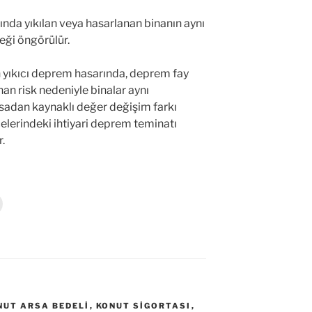
nda yıkılan veya hasarlanan binanın aynı
ceği öngörülür.
yıkıcı deprem hasarında, deprem fay
nan risk nedeniyle binalar aynı
sadan kaynaklı değer değişim farkı
elerindeki ihtiyari deprem teminatı
.
Y
a
z
d
r
m
a
k
ç
NUT ARSA BEDELI
,
KONUT SIGORTASI
,
n