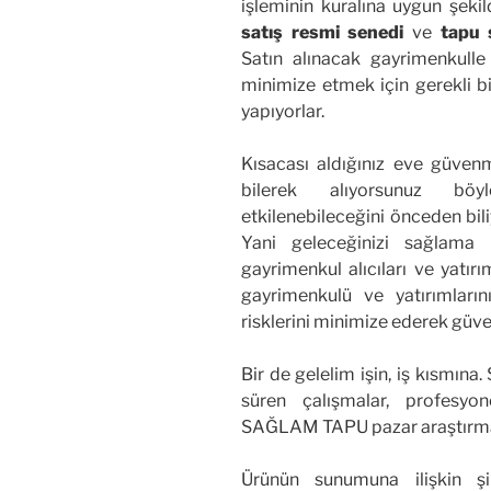
işleminin kuralına uygun şekil
satış resmi senedi
ve
tapu 
Satın alınacak gayrimenkulle 
minimize etmek için gerekli bil
yapıyorlar.
Kısacası aldığınız eve güvenm
bilerek alıyorsunuz böyle
etkilenebileceğini önceden bili
Yani geleceğinizi sağlama
gayrimenkul alıcıları ve yatırım
gayrimenkulü ve yatırımlarını
risklerini minimize ederek güve
Bir de gelelim işin, iş kısmın
süren çalışmalar, profesyone
SAĞLAM TAPU pazar araştırması
Ürünün sunumuna ilişkin şi