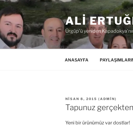
İçeriğe
geç
ALI ERTUĞ
Ürgüp'ü yeniden Kapadokya'nın
ANASAYFA
PAYLAŞIMLARI
YAYIM
NISAN 8, 2015
(
ADMIN
)
TARIHI
Tapunuz gerçekten
Yeni bir ürünümüz var dostlar!