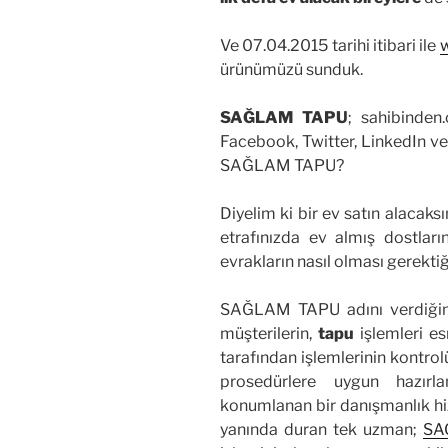
Ve 07.04.2015 tarihi itibari ile
ürünümüzü sunduk.
SAĞLAM TAPU
; sahibinden
Facebook, Twitter, LinkedIn ve 
SAĞLAM TAPU?
Diyelim ki bir ev satın alacaks
etrafınızda ev almış dostları
evrakların nasıl olması gerektiği
SAĞLAM TAPU adını verdiği
müşterilerin,
tapu
işlemleri e
tarafından işlemlerinin kontro
prosedürlere uygun hazırl
konumlanan bir danışmanlık hiz
yanında duran tek uzman;
SA