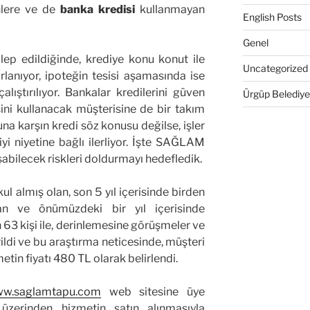
nlere ve de
banka kredisi
kullanmayan
English Posts
Genel
lep edildiğinde, krediye konu konut ile
Uncategorized
lanıyor, ipoteğin tesisi aşamasında ise
alıştırılıyor. Bankalar kredilerini güven
Ürgüp Belediye
sini kullanacak müşterisine de bir takım
na karşın kredi söz konusu değilse, işler
 iyi niyetine bağlı ilerliyor. İşte SAĞLAM
abilecek riskleri doldurmayı hedefledik.
ul almış olan, son 5 yıl içerisinde birden
an ve önümüzdeki bir yıl içerisinde
63 kişi ile, derinlemesine görüşmeler ve
ildi ve bu araştırma neticesinde, müşteri
tin fiyatı 480 TL olarak belirlendi.
w.saglamtapu.com
web sitesine üye
üzerinden hizmetin satın alınmasıyla