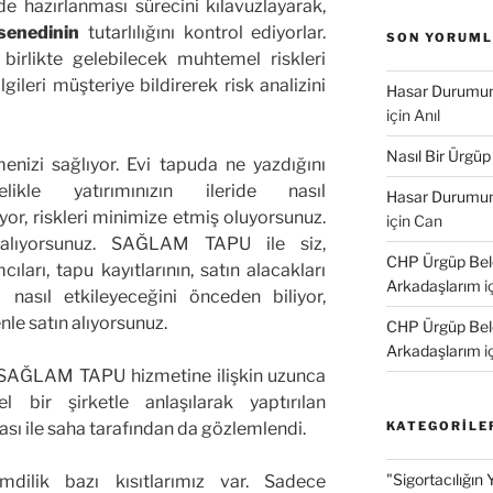
de hazırlanması sürecini kılavuzlayarak,
senedinin
tutarlılığını kontrol ediyorlar.
SON YORUM
birlikte gelebilecek muhtemel riskleri
gileri müşteriye bildirerek risk analizini
Hasar Durumund
için
Anıl
Nasıl Bir Ürgüp
enizi sağlıyor. Evi tapuda ne yazdığını
likle yatırımınızın ileride nasıl
Hasar Durumund
yor, riskleri minimize etmiş oluyorsunuz.
için
Can
 alıyorsunuz. SAĞLAM TAPU ile siz,
CHP Ürgüp Bele
cıları, tapu kayıtlarının, satın alacakları
Arkadaşlarım
i
 nasıl etkileyeceğini önceden biliyor,
nle satın alıyorsunuz.
CHP Ürgüp Bele
Arkadaşlarım
i
a. SAĞLAM TAPU hizmetine ilişkin uzunca
l bir şirketle anlaşılarak yaptırılan
KATEGORILE
 ile saha tarafından da gözlemlendi.
"Sigortacılığın 
mdilik bazı kısıtlarımız var. Sadece