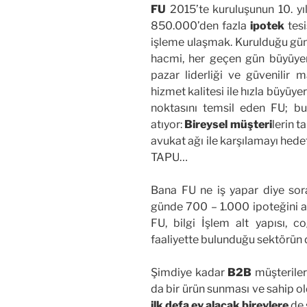
FU
2015’te kuruluşunun 10. yı
850.000’den fazla
ipotek
tesi
işleme ulaşmak. Kurulduğu günd
hacmi, her geçen gün büyüye
pazar liderliği ve güvenilir m
hizmet kalitesi ile hızla büyüy
noktasını temsil eden FU; bu
atıyor:
Bireysel müşteri
lerin t
avukat ağı ile karşılamayı hed
TAPU…
Bana FU ne iş yapar diye sor
günde 700 – 1.000 ipoteğini 
FU, bilgi İşlem alt yapısı, co
faaliyette bulunduğu sektörün d
Şimdiye kadar
B2B
müşteriler
da bir ürün sunması ve sahip ol
ilk defa ev alacak bireylere
de 