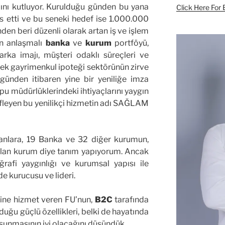
lını kutluyor. Kurulduğu günden bu yana
Click Here For 
s etti ve bu seneki hedef ise 1.000.000
en beri düzenli olarak artan iş ve işlem
n anlaşmalı
banka
ve
kurum
portföyü,
arka imajı, müşteri odaklı süreçleri ve
erek gayrimenkul ipoteği sektörünün zirve
günden itibaren yine bir yeniliğe imza
apu müdürlüklerindeki ihtiyaçlarını yaygın
efleyen bu yenilikçi hizmetin adı SAĞLAM
anlara, 19 Banka ve 32 diğer kurumun,
alan kurum diye tanım yapıyorum. Ancak
ğrafi yaygınlığı ve kurumsal yapısı ile
e kurucusu ve lideri.
ine hizmet veren FU’nun,
B2C
tarafında
duğu güçlü özellikleri, belki de hayatında
sunmasının iyi olacağını düşündük.