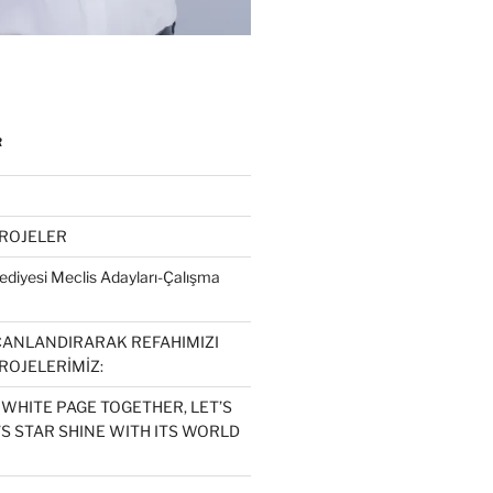
R
PROJELER
diyesi Meclis Adayları-Çalışma
CANLANDIRARAK REFAHIMIZI
ROJELERİMİZ:
 WHITE PAGE TOGETHER, LET’S
S STAR SHINE WITH ITS WORLD