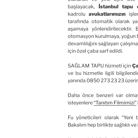
başlayacak,
İstanbul tapu d
kadrolu
avukatlarımızın
işle
tarafında otomatik olarak y
aşamaya yönlendirilecektir. 
otomasyon kurulmaya, yoğun bir
devamlılığını sağlayan çalışma
için özel çaba sarf edildi.
SAĞLAM TAPU hizmeti için
Ça
ve bu hizmetle ilgili bilgilen
yanında 0850 273 23 23 üzerin
Daha önce benzeri var olma
isteyenlere
“Tanıtım Filmimizi”
Fu yöneticileri olarak “Yeni 
Bakalım hep birlikte sağlıklı ve