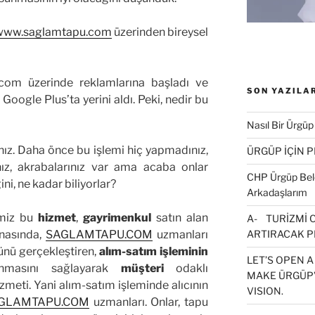
www.saglamtapu.com
üzerinden bireysel
.com üzerinde reklamlarına başladı ve
SON YAZILA
Google Plus’ta yerini aldı. Peki, nedir bu
Nasıl Bir Ürgüp
ınız. Daha önce bu işlemi hiç yapmadınız,
ÜRGÜP İÇİN 
nız, akrabalarınız var ama acaba onlar
CHP Ürgüp Bele
ni, ne kadar biliyorlar?
Arkadaşlarım
miz bu
hizmet
,
gayrimenkul
satın alan
A- TURİZMİ 
ARTIRACAK P
snasında,
SAGLAMTAPU.COM
uzmanları
lünü gerçekleştiren,
alım-satım işleminin
LET’S OPEN A
anmasını sağlayarak
müşteri
odaklı
MAKE ÜRGÜP’
meti. Yani alım-satım işleminde alıcının
VISION.
GLAMTAPU.COM
uzmanları. Onlar, tapu