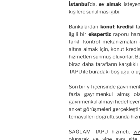
İstanbul
’da,
ev almak
isteye
kişilere sunulması gibi.
Bankalardan
konut kredisi
ta
ilgili bir
ekspertiz
raporu hazır
farklı kontrol mekanizmaları ç
altına almak için, konut kredi
hizmetleri sunmuş oluyorlar. Bu
biraz daha tarafların karşılıklı
TAPU ile buradaki boşluğu, oluş
Son bir yıl içerisinde gayrimenk
fazla gayrimenkul almış ol
gayrimenkul almayı hedefleyen 
anket görüşmeleri gerçekleştir
temayülleri doğrultusunda hizme
SAĞLAM TAPU hizmeti,
ww
olunarak ve yine aynı site 