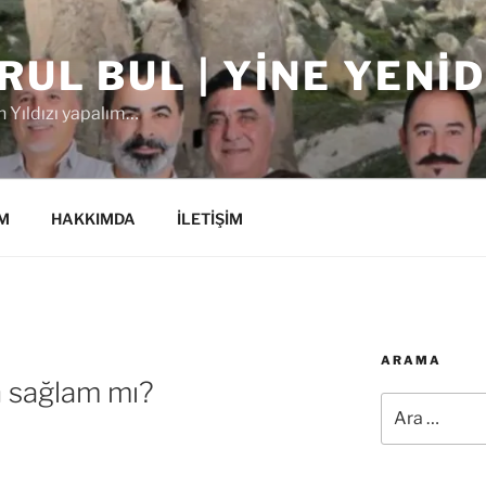
RUL BUL | YINE YENI
 Yıldızı yapalım…
M
HAKKIMDA
İLETİŞİM
ARAMA
 sağlam mı?
Ara: