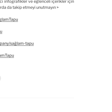
ici infografikler ve eğlenceli içerikler için
arda da takip etmeyi unutmayın >
aglamTapu
pu
mpany/sağlam-tapu
lamTapu
Y
a
z
d
r
m
a
k
ç