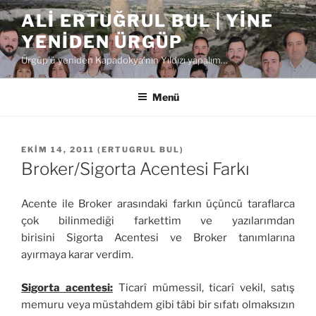
İçeriğe
ALI ERTUĞRUL BUL | YINE
geç
YENIDEN ÜRGÜP
Ürgüp'ü yeniden Kapadokya'nın Yıldızı yapalım…
Menü
YAYIM
EKIM 14, 2011
(
ERTUGRUL BUL
)
TARIHI
Broker/Sigorta Acentesi Farkı
Acente ile Broker arasındaki farkın üçüncü taraflarca
çok bilinmediği farkettim ve yazılarımdan
birisini Sigorta Acentesi ve Broker tanımlarına
ayırmaya karar verdim.
Sigorta acentesi:
Ticarî mümessil, ticarî vekil, satış
memuru veya müstahdem gibi tâbi bir sıfatı olmaksızın