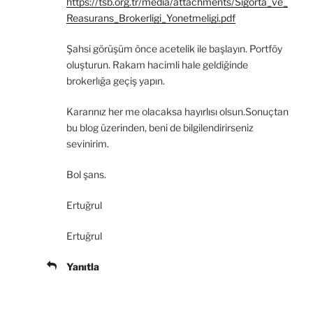
https://tsb.org.tr/media/attachments/Sigorta_ve_
)
Reasurans_Brokerligi_Yonetmeligi.pdf
Şahsi görüşüm önce acetelik ile başlayın. Portföy
oluşturun. Rakam hacimli hale geldiğinde
brokerlığa geçiş yapın.
Kararınız her me olacaksa hayırlısı olsun.Sonuçtan
bu blog üzerinden, beni de bilgilendirirseniz
sevinirim.
Bol şans.
Ertuğrul
Ertuğrul
Yanıtla